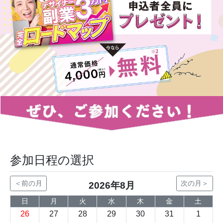
参加日程の選択
＜前の月
次の月＞
2026年8月
日
月
火
水
木
金
土
26
27
28
29
30
31
1